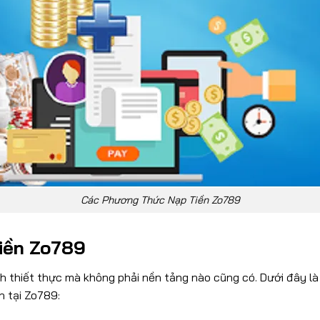
Các Phương Thức Nạp Tiền Zo789
Tiền Zo789
ích thiết thực mà không phải nền tảng nào cũng có. Dưới đây là 
n tại Zo789: