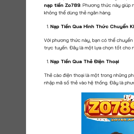
nạp tiền Zo789
. Phương thức này giúp n
không thể dùng thẻ ngân hàng.
Nạp Tiền Qua Hình Thức Chuyển 
Với phương thức này, bạn có thể chuyển 
trực tuyến. Đây là một lựa chọn tốt cho n
Nạp Tiền Qua Thẻ Điện Thoại
Thẻ cào điện thoại là một trong những ph
nhập mã số thẻ vào hệ thống. Đây là phư