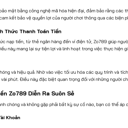
ảo mật bằng công nghệ mã hóa hiện đại, đảm bảo rằng các thô
89 cam kết bảo vệ quyền lợi của người chơi thông qua các biện
nh Thức Thanh Toán Tiền
c nạp tiền, từ thẻ ngân hàng đến ví điện tử, Zo789 giúp ngư
u này mang lại sự tiện lợi và linh hoạt trong việc thực hiện gi
hóng và hiệu quả. Nhờ vào việc tối ưu hóa các quy trình và tí
 vài phút. Điều này đặc biệt quan trọng đối với những người c
iền Zo789 Diễn Ra Suôn Sẻ
nh chóng và không gặp phải bất kỳ sự cố nào, bạn có thể áp
Tài Khoản