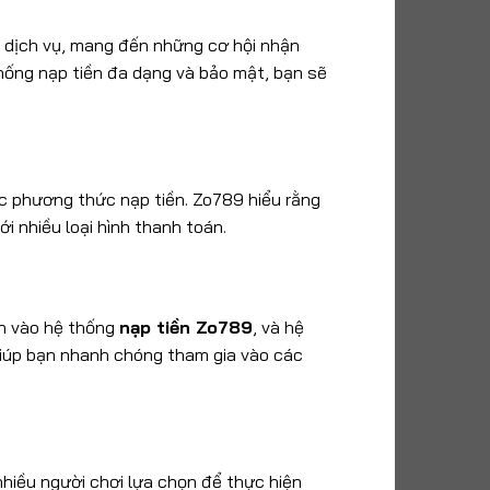
g dịch vụ, mang đến những cơ hội nhận
thống nạp tiền đa dạng và bảo mật, bạn sẽ
ác phương thức nạp tiền. Zo789 hiểu rằng
 nhiều loại hình thanh toán.
nh vào hệ thống
nạp tiền Zo789
, và hệ
giúp bạn nhanh chóng tham gia vào các
hiều người chơi lựa chọn để thực hiện