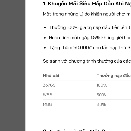
1. Khuyến Mãi Siêu Hấp Dẫn Khi N
Một trong những lý do khiến người chơi m
Thưởng 100% giá trị nạp đầu tiên lên t
Hoàn tiền mỗi ngày 1.5% không giới hạ
Tặng thêm 50.000đ cho lần nạp thứ 3 
So sánh với chương trình thưởng của các
Nhà cái
Thưởng nạp đầu
Zo789
100%
W88
50%
M88
80%