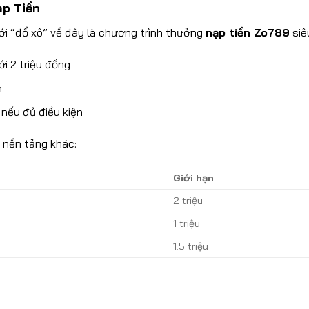
ạp Tiền
ới “đổ xô” về
đây
là chương trình thưởng
nạp tiền Zo789
siê
ới 2 triệu đồng
n
nếu đủ điều kiện
 nền tảng khác:
Giới hạn
2 triệu
1 triệu
1.5 triệu