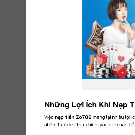
Những Lợi Ích Khi Nạp 
Việc
nạp tiền Zo789
mang lại nhiều lợi 
nhận được khi thực hiện giao dịch nạp tiề