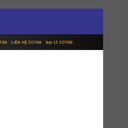
789
LIÊN HỆ ZO789
ĐẠI LÝ ZO789