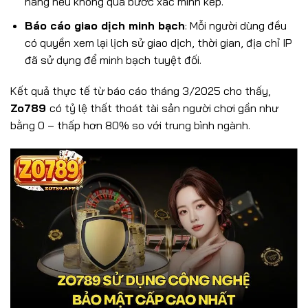
hàng nếu không qua bước xác minh kép.
Báo cáo giao dịch minh bạch
: Mỗi người dùng đều
có quyền xem lại lịch sử giao dịch, thời gian, địa chỉ IP
đã sử dụng để minh bạch tuyệt đối.
Kết quả thực tế từ báo cáo tháng 3/2025 cho thấy,
Zo789
có tỷ lệ thất thoát tài sản người chơi gần như
bằng 0 – thấp hơn 80% so với trung bình ngành.