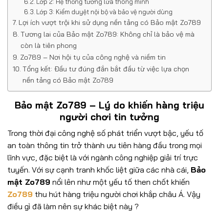
Lớp 2: Hệ thống tường lửa thông minh
Lớp 3: Kiểm duyệt nội bộ và bảo vệ người dùng
Lợi ích vượt trội khi sử dụng nền tảng có Bảo mật Zo789
Tương lai của Bảo mật Zo789: Không chỉ là bảo vệ mà
còn là tiên phong
Zo789 – Nơi hội tụ của công nghệ và niềm tin
Tổng kết: Đầu tư đúng đắn bắt đầu từ việc lựa chọn
nền tảng có Bảo mật Zo789
Bảo mật Zo789 – Lý do khiến hàng triệu
người chơi tin tưởng
Trong thời đại công nghệ số phát triển vượt bậc, yếu tố
an toàn thông tin trở thành ưu tiên hàng đầu trong mọi
lĩnh vực, đặc biệt là với ngành công nghiệp giải trí trực
tuyến. Với sự cạnh tranh khốc liệt giữa các nhà cái,
Bảo
mật Zo789
nổi lên như một yếu tố then chốt khiến
Zo789
thu hút hàng triệu người chơi khắp châu Á. Vậy
điều gì đã làm nên sự khác biệt này ?