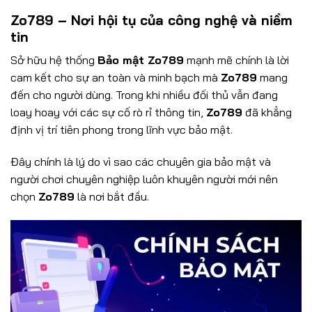
Zo789 – Nơi hội tụ của công nghệ và niềm
tin
Sở hữu hệ thống
Bảo mật Zo789
mạnh mẽ chính là lời
cam kết cho sự an toàn và minh bạch mà
Zo789
mang
đến cho người dùng. Trong khi nhiều đối thủ vẫn đang
loay hoay với các sự cố rò rỉ thông tin,
Zo789
đã khẳng
định vị trí tiên phong trong lĩnh vực bảo mật.
Đây chính là lý do vì sao các chuyên gia bảo mật và
người chơi chuyên nghiệp luôn khuyên người mới nên
chọn
Zo789
là nơi bắt đầu.