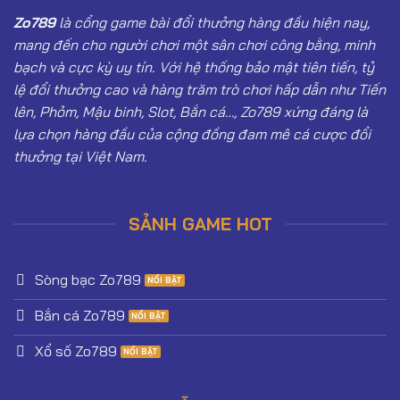
Zo789
là cổng game bài đổi thưởng hàng đầu hiện nay,
mang đến cho người chơi một sân chơi công bằng, minh
bạch và cực kỳ uy tín. Với hệ thống bảo mật tiên tiến, tỷ
lệ đổi thưởng cao và hàng trăm trò chơi hấp dẫn như Tiến
lên, Phỏm, Mậu binh, Slot, Bắn cá…, Zo789 xứng đáng là
lựa chọn hàng đầu của cộng đồng đam mê cá cược đổi
thưởng tại Việt Nam.
SẢNH GAME HOT
Sòng bạc Zo789
Bắn cá Zo789
Xổ số Zo789