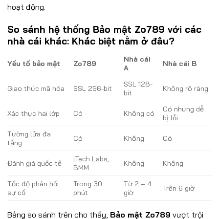
hoạt động.
So sánh hệ thống Bảo mật Zo789 với các
nhà cái khác: Khác biệt nằm ở đâu?
Nhà cái
Yếu tố bảo mật
Zo789
Nhà cái B
A
SSL 128-
Giao thức mã hóa
SSL 256-bit
Không rõ ràng
bit
Có nhưng dễ
Xác thực hai lớp
Có
Không có
bị lỗi
Tường lửa đa
Có
Không
Có
tầng
iTech Labs,
Đánh giá quốc tế
Không
Không
BMM
Tốc độ phản hồi
Trong 30
Từ 2 – 4
Trên 6 giờ
sự cố
phút
giờ
Bảng so sánh trên cho thấy,
Bảo mật Zo789
vượt trội