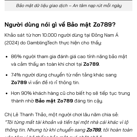
Bảo mật dữ liệu giao dịch – An tâm nạp rút mỗi ngày
Người dùng nói gì về Bảo mật Zo789?
Khảo sát từ hơn 10.000 người dùng tại Đông Nam Á
(2024) do GamblingTech thực hiện cho thấy:
86% người tham gia đánh giá cao tính năng bảo mật
và cảm thấy an toàn khi chơi tại
Zo789
.
74% người dùng chuyển từ nền tảng khác sang
Zo789
vì vấn đề rò rỉ thông tin.
Hơn 90% khách hàng cũ cho biết họ sẽ tiếp tục trung
thành nhờ
Bảo mật Zo789
đáng tin cậy.
Chị Lê Thanh Thảo, một người chơi lâu năm chia sẻ:
“Tôi từng mất tài khoản và tiền tại một nhà cái khác vì lộ
thông tin. Nhưng từ khi chuyển sang
Zo789
, tôi hoàn toàn